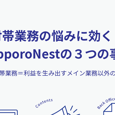
付帯業務の悩みに効く
pporoNestの３つ
帯業務＝利益を生み出すメイン業務以外