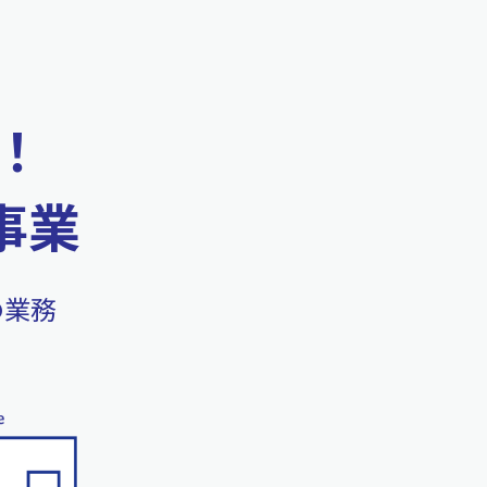
！
の事業
の業務