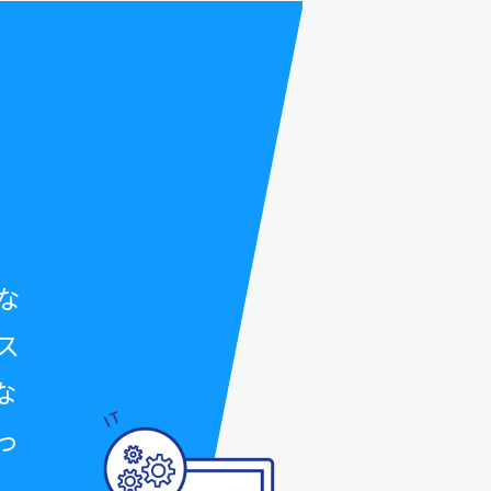
な
ス
な
っ